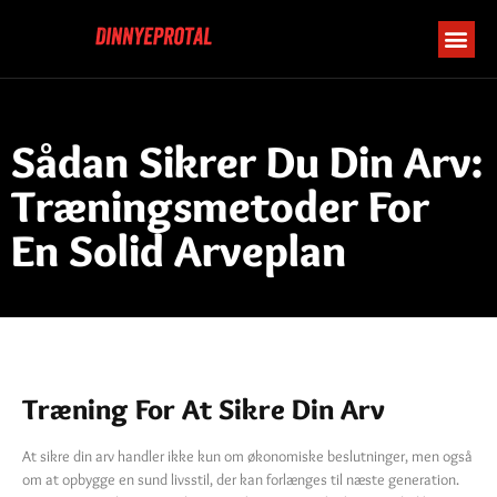
Sådan Sikrer Du Din Arv:
Træningsmetoder For
En Solid Arveplan
Træning For At Sikre Din Arv
At sikre din arv handler ikke kun om økonomiske beslutninger, men også
om at opbygge en sund livsstil, der kan forlænges til næste generation.