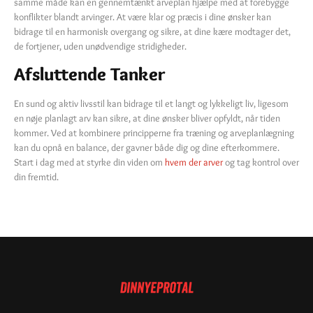
samme måde kan en gennemtænkt arveplan hjælpe med at forebygge
konflikter blandt arvinger. At være klar og præcis i dine ønsker kan
bidrage til en harmonisk overgang og sikre, at dine kære modtager det,
de fortjener, uden unødvendige stridigheder.
Afsluttende Tanker
En sund og aktiv livsstil kan bidrage til et langt og lykkeligt liv, ligesom
en nøje planlagt arv kan sikre, at dine ønsker bliver opfyldt, når tiden
kommer. Ved at kombinere principperne fra træning og arveplanlægning
kan du opnå en balance, der gavner både dig og dine efterkommere.
Start i dag med at styrke din viden om
hvem der arver
og tag kontrol over
din fremtid.