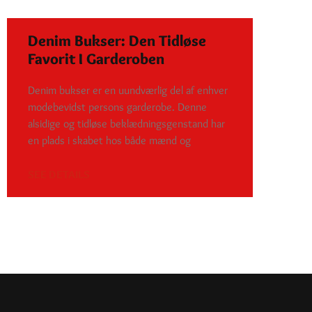
Denim Bukser: Den Tidløse
Favorit I Garderoben
Denim bukser er en uundværlig del af enhver
modebevidst persons garderobe. Denne
alsidige og tidløse beklædningsgenstand har
en plads i skabet hos både mænd og
SEE DETAILS