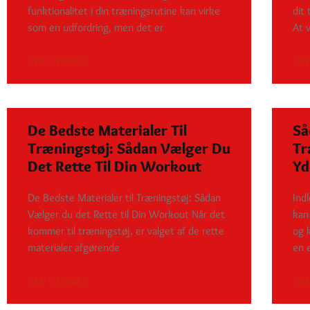
funktionalitet i din træningsrutine kan virke
dit
som en udfordring, men det er
At 
SEE DETAILS
SEE
De Bedste Materialer Til
Så
Træningstøj: Sådan Vælger Du
Tr
Det Rette Til Din Workout
Yd
De Bedste Materialer til Træningstøj: Sådan
Ind
Vælger du det Rette til Din Workout Når det
kan
kommer til træningstøj, er valget af de rette
og 
materialer afgørende
en e
SEE DETAILS
SEE