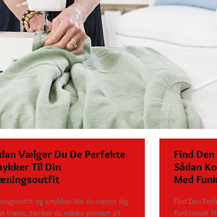
dan Vælger Du De Perfekte
Find Den 
ykker Til Din
Sådan Ko
æningsoutfit
Med Funk
ningsoutfit og smykker Når du sætter dig
Find Den Perf
 at træne, tænker du måske primært på
Funktionelt T