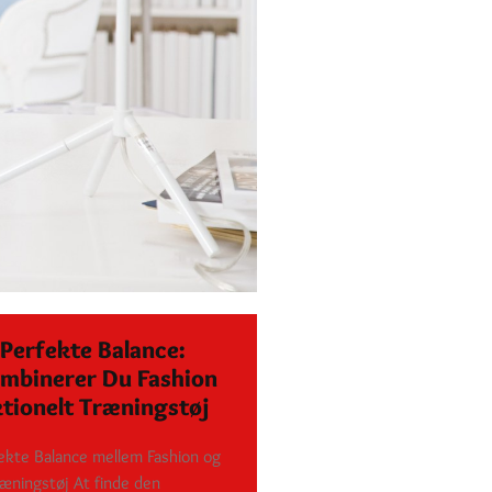
Perfekte Balance:
mbinerer Du Fashion
tionelt Træningstøj
ekte Balance mellem Fashion og
ræningstøj At finde den