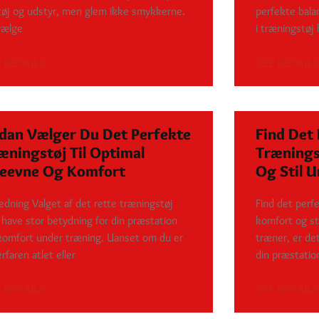
 tøj og udstyr, men glem ikke smykkerne.
perfekte balan
vælge
i træningstøj
 DETAILS
SEE DETAILS
dan Vælger Du Det Perfekte
Find Det
æningstøj Til Optimal
Træningst
eevne Og Komfort
Og Stil 
ledning Valget af det rette træningstøj
Find det perfe
 have stor betydning for din præstation
komfort og st
komfort under træning. Uanset om du er
træner, er det
rfaren atlet eller
din præstatio
 DETAILS
SEE DETAILS