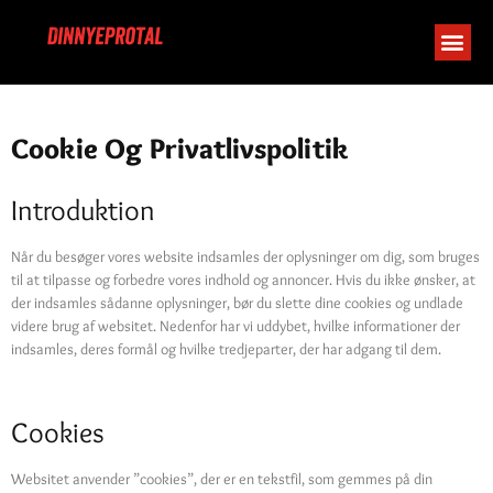
Cookie Og
Privatlivspolitik
Cookie Og Privatlivspolitik
Introduktion
Når du besøger vores website indsamles der oplysninger om dig, som bruges
til at tilpasse og forbedre vores indhold og annoncer. Hvis du ikke ønsker, at
der indsamles sådanne oplysninger, bør du slette dine cookies og undlade
videre brug af websitet. Nedenfor har vi uddybet, hvilke informationer der
indsamles, deres formål og hvilke tredjeparter, der har adgang til dem.
Cookies
Websitet anvender ”cookies”, der er en tekstfil, som gemmes på din