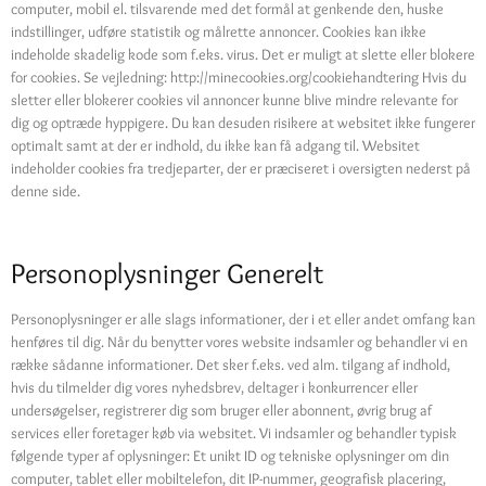
computer, mobil el. tilsvarende med det formål at genkende den, huske
indstillinger, udføre statistik og målrette annoncer. Cookies kan ikke
indeholde skadelig kode som f.eks. virus. Det er muligt at slette eller blokere
for cookies. Se vejledning: http://minecookies.org/cookiehandtering Hvis du
sletter eller blokerer cookies vil annoncer kunne blive mindre relevante for
dig og optræde hyppigere. Du kan desuden risikere at websitet ikke fungerer
optimalt samt at der er indhold, du ikke kan få adgang til. Websitet
indeholder cookies fra tredjeparter, der er præciseret i oversigten nederst på
denne side.
Personoplysninger Generelt
Personoplysninger er alle slags informationer, der i et eller andet omfang kan
henføres til dig. Når du benytter vores website indsamler og behandler vi en
række sådanne informationer. Det sker f.eks. ved alm. tilgang af indhold,
hvis du tilmelder dig vores nyhedsbrev, deltager i konkurrencer eller
undersøgelser, registrerer dig som bruger eller abonnent, øvrig brug af
services eller foretager køb via websitet. Vi indsamler og behandler typisk
følgende typer af oplysninger: Et unikt ID og tekniske oplysninger om din
computer, tablet eller mobiltelefon, dit IP-nummer, geografisk placering,